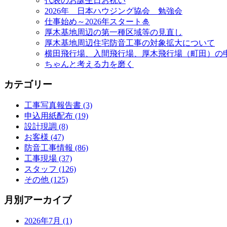
代表のお誕生日お祝い
2026年 日本ハウジング協会 勉強会
仕事始め～2026年スタート🎍
厚木基地周辺の第一種区域等の見直し
厚木基地周辺住宅防音工事の対象拡大について
横田飛行場、入間飛行場、厚木飛行場（町田）の
ちゃんと考える力を磨く
カテゴリー
工事写真報告書 (3)
申込用紙配布 (19)
設計現調 (8)
お客様 (47)
防音工事情報 (86)
工事現場 (37)
スタッフ (126)
その他 (125)
月別アーカイブ
2026年7月 (1)