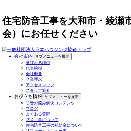
住宅防音工事を大和市・綾瀬
会）にお任せください
トップ
会社案内
サブメニューを展開
選ばれる理由
代表挨拶
会社概要
企業理念
アクセスマップ
スタッフ紹介
お役立ち情報
サブメニューを展開
防音お悩み解決コンテンツ
ブログ
よくある質問
防音工事について
住宅防音工事の補助金について
リフォームメニュー表