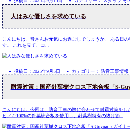
投稿日：
2025年9月15日
カテゴリー： スタッフ そ
人はみな優しさを求めている
こんにちは。皆さんお元気にお過ごしでしょうか。 ある日
す。 これを見て、コ
...
投稿日：
2025年9月5日
カテゴリー： 防音工事情報 
耐震対策：国産針葉樹クロス下地合板「S-Guy
​こんにちは。今回は、防音工事の際に合わせて耐震対策をしたケ
ヒノキ100%の針葉樹合板を使用し、針葉樹特有の抜け節
...