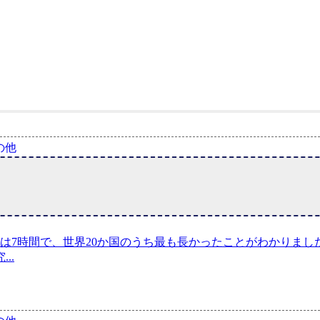
の他
は7時間で、世界20か国のうち最も長かったことがわかりまし
究
...