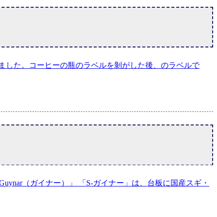
ました。コーヒーの瓶のラベルを剝がした後、のラベルで
ynar（ガイナー）」 「S-ガイナー」は、台板に国産スギ・