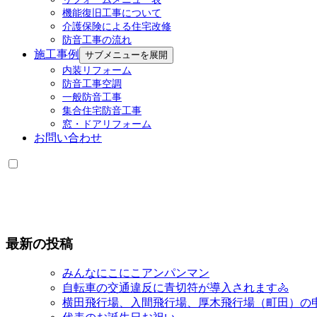
機能復旧工事について
介護保険による住宅改修
防音工事の流れ
施工事例
サブメニューを展開
内装リフォーム
防音工事空調
一般防音工事
集合住宅防音工事
窓・ドアリフォーム
お問い合わせ
最新の投稿
みんなにこにこアンパンマン
自転車の交通違反に青切符が導入されます🚴
横田飛行場、入間飛行場、厚木飛行場（町田）の