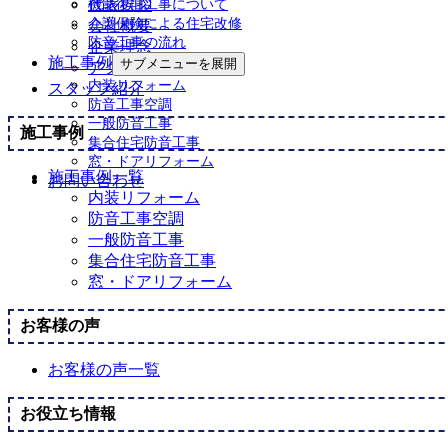
代表挨拶
機能復旧工事について
介護保険による住宅改修
会社概要
防音工事の流れ
企業理念
施工事例
サブメニューを展開
アクセスマップ
内装リフォーム
スタッフ紹介
防音工事空調
一般防音工事
施工事例
集合住宅防音工事
窓・ドアリフォーム
施工事例一覧
お問い合わせ
内装リフォーム
防音工事空調
一般防音工事
集合住宅防音工事
窓・ドアリフォーム
お客様の声
お客様の声一覧
お役立ち情報