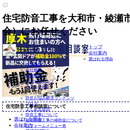
住宅防音工事を大和市・綾瀬
会）にお任せください
トップ
会社案内
選ばれる理由
代表挨拶
会社概要
企業理念
アクセスマップ
スタッフ紹介
お役立ち情報
防音お悩み解決コンテンツ
ブログ
住宅防音工事相談室について
よくある質問
防音工事について
選ばれる理由
住宅防音工事の補助金について
会社案内
リフォームメニュー表