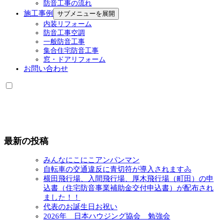
防音工事の流れ
施工事例
サブメニューを展開
内装リフォーム
防音工事空調
一般防音工事
集合住宅防音工事
窓・ドアリフォーム
お問い合わせ
最新の投稿
みんなにこにこアンパンマン
自転車の交通違反に青切符が導入されます🚴
横田飛行場、入間飛行場、厚木飛行場（町田）の申
込書（住宅防音事業補助金交付申込書）が配布され
ました！！
代表のお誕生日お祝い
2026年 日本ハウジング協会 勉強会