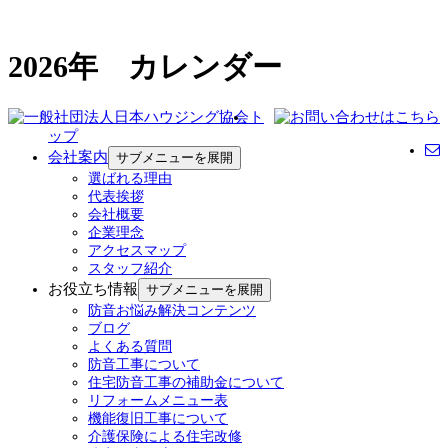
2026年 カレンダー
ト
ップ
会社案内
サブメニューを展開
選ばれる理由
代表挨拶
会社概要
企業理念
アクセスマップ
スタッフ紹介
お役立ち情報
サブメニューを展開
防音お悩み解決コンテンツ
ブログ
よくある質問
防音工事について
住宅防音工事の補助金について
リフォームメニュー表
機能復旧工事について
介護保険による住宅改修