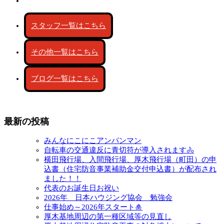
スタッフ一覧はこちら
その他一覧はこちら
ブログ一覧はこちら
最新の投稿
みんなにこにこアンパンマン
自転車の交通違反に青切符が導入されます🚴
横田飛行場、入間飛行場、厚木飛行場（町田）の申
込書（住宅防音事業補助金交付申込書）が配布され
ました！！
代表のお誕生日お祝い
2026年 日本ハウジング協会 勉強会
仕事始め～2026年スタート🎍
厚木基地周辺の第一種区域等の見直し