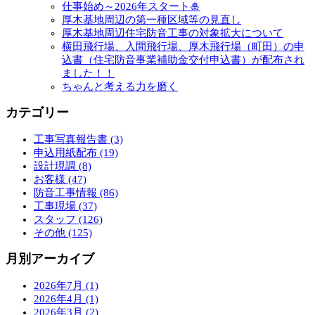
仕事始め～2026年スタート🎍
厚木基地周辺の第一種区域等の見直し
厚木基地周辺住宅防音工事の対象拡大について
横田飛行場、入間飛行場、厚木飛行場（町田）の申
込書（住宅防音事業補助金交付申込書）が配布され
ました！！
ちゃんと考える力を磨く
カテゴリー
工事写真報告書 (3)
申込用紙配布 (19)
設計現調 (8)
お客様 (47)
防音工事情報 (86)
工事現場 (37)
スタッフ (126)
その他 (125)
月別アーカイブ
2026年7月 (1)
2026年4月 (1)
2026年3月 (2)